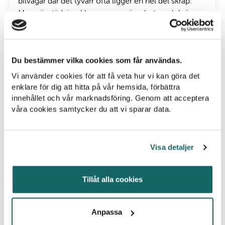
bilvägar där det tyvärr ofta ligger en hel del skräp.
Men vägstädning klassas som vägarbete och kräver
särskild utbildning i bland annat trafiksäkerhet. Tänk
på att vägområdet kan sträcka sig flera meter från
vägen och inkludera både vägren och diken.
Du bestämmer vilka cookies som får användas.
Ta också alltid hänsyn till fågelskyddsområden och
Vi använder cookies för att få veta hur vi kan göra det
andra känsliga biotoper.
enklare för dig att hitta på vår hemsida, förbättra
innehållet och vår marknadsföring. Genom att acceptera
våra cookies samtycker du att vi sparar data.
Visa detaljer
Ta hand om ditt insamlade skräp
Tillåt alla cookies
BRA
: Släng skräpet i närmsta papperskorg där det
finns plats. Du gör en stor insats bara genom att ta
upp skräpet från marken!
Anpassa