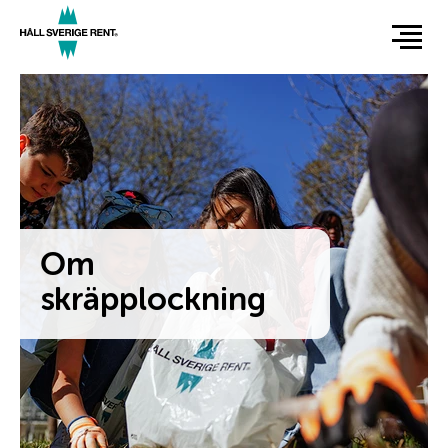
Hoppa
till
huvudinnehåll
Om
skräpplockning