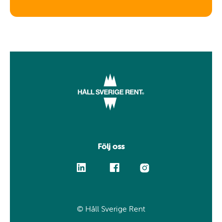
Följ oss
Facebook
Linkedin
Instagram
© Håll Sverige Rent