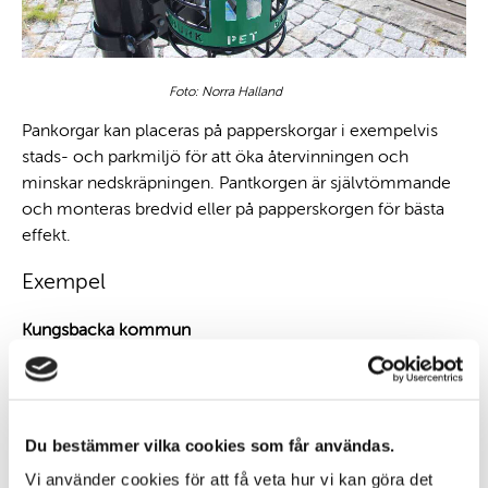
Foto: Norra Halland
Pankorgar kan placeras på papperskorgar i exempelvis
stads- och parkmiljö för att öka återvinningen och
minskar nedskräpningen. Pantkorgen är självtömmande
och monteras bredvid eller på papperskorgen för bästa
effekt.
Exempel
Kungsbacka kommun
Under 2020 kompletterades papperskorgar med
pantkorgar i Kungsbacka kommun. Tidigare grävde
människor i papperskorgar för att leta efter pant, vilket
Du bestämmer vilka cookies som får användas.
gjorde att skräp trillade ut och föll ner på marken.
Vi använder cookies för att få veta hur vi kan göra det
Dessutom hamnade många returbara pet-flaskor i