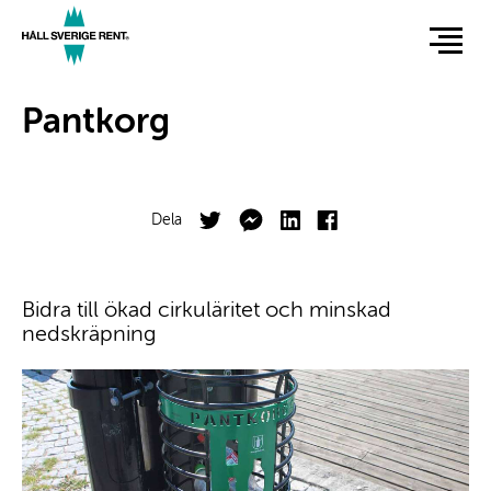
Hoppa
till
huvudinnehåll
Hero
Pantkorg
Facebook
Twitter
Dela
Body
Bidra till ökad cirkuläritet och minskad
nedskräpning