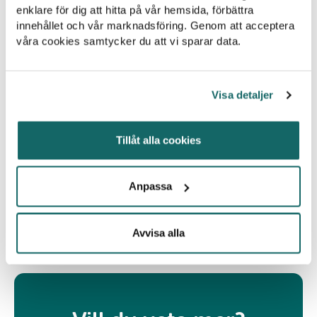
enklare för dig att hitta på vår hemsida, förbättra
papperskorgarna varje år.
innehållet och vår marknadsföring. Genom att acceptera
våra cookies samtycker du att vi sparar data.
Åtgärden passar följande verksamhet(er)
Visa detaljer
Bostadsbolag
Kommun
Företag
Tillåt alla cookies
Anpassa
Åtgärden testad av Håll Sverige Rent
Nej
Avvisa alla
Sections