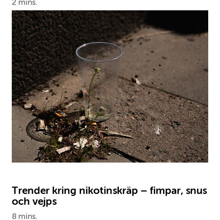
2 mins.
Trender kring nikotinskräp – fimpar, snus
och vejps
8 mins.