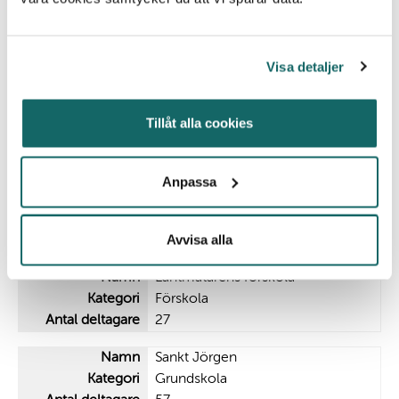
Vasalundsskolan
Grundskola
Visa detaljer
31
Fleninge förskola
Tillåt alla cookies
Förskola
32
Anpassa
Fortuna FF
Barn- eller ungdomsförening
Avvisa alla
29
Lantmätarens förskola
Förskola
27
Sankt Jörgen
Grundskola