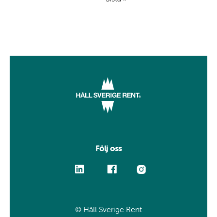
Följ oss
Facebook
Linkedin
Instagram
© Håll Sverige Rent