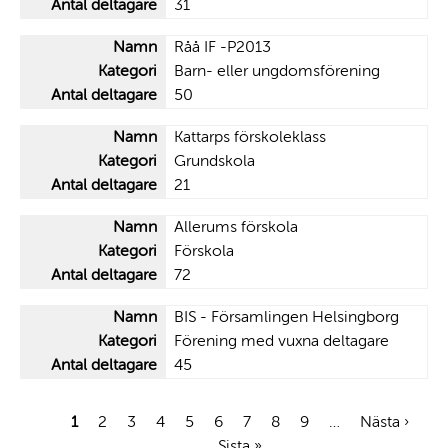
31
Råå IF -P2013
Barn- eller ungdomsförening
50
Kattarps förskoleklass
Grundskola
21
Allerums förskola
Förskola
72
BIS - Församlingen Helsingborg
Förening med vuxna deltagare
45
Nuvarande
1
Sida
2
Sida
3
Sida
4
Sida
5
Sida
6
Sida
7
Sida
8
Sida
9
…
Nästa
Nästa ›
Sis
Paginering
sida
Sista »
sida
sid