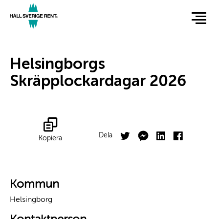
Hoppa
till
huvudinnehåll
Helsingborgs
Skräpplockardagar 2026
Facebook
Twitter
Dela
Kopiera
Kommun
Helsingborg