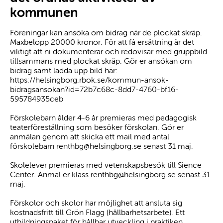
kommunen
Föreningar kan ansöka om bidrag när de plockat skräp.
Maxbelopp 20000 kronor. För att få ersättning är det
viktigt att ni dokumenterar och redovisar med gruppbild
tillsammans med plockat skräp. Gör er ansökan om
bidrag samt ladda upp bild här:
https://helsingborg.rbok.se/kommun-ansok-
bidragsansokan?id=72b7c68c-8dd7-4760-bf16-
595784935ceb
Förskolebarn ålder 4-6 år premieras med pedagogisk
teaterföreställning som besöker förskolan. Gör er
anmälan genom att skicka ett mail med antal
förskolebarn renthbg@helsingborg.se senast 31 maj.
Skolelever premieras med vetenskapsbesök till Sience
Center. Anmäl er klass renthbg@helsingborg.se senast 31
maj.
Förskolor och skolor har möjlighet att ansluta sig
kostnadsfritt till Grön Flagg (hållbarhetsarbete). Ett
utbildningspaket för hållbar utveckling i praktiken.