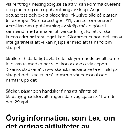
via renthbg@helsingborg.se så att vi kan komma överens
om placering och upphämtning av skräp. Ange
gatuadress och exakt placering inklusive bild på platsen,
till exempel ”Bonnarpsstigen 211, vänster om entrén”.
Anmälan om upphämtning av skräp måste göras i
samband med anmälan till vårstädning, för att vi ska
kunna administrera logistiken. Glömmer ni bort det kan vi
inte garantera att vi kan hjälpa er med att ta hand om
skräpet.
Skulle ni hitta farligt avfall eller skrymmande avfall som ni
inte kan ta med er ber vi er kontakta oss via appen
"Skånsk städkarta" www.skanskstadkarta.se ta en bild på
skräpet och skicka in så kommer vår personal och
hämtar upp det.
Säckar, påsar och handskar finns att hämta på
Stadsbyggnadsförvaltningen, Järnvägsgatan 22 fram till
den 29 april.
Övrig information, som t.ex. om
det ordnas aktiviteter av