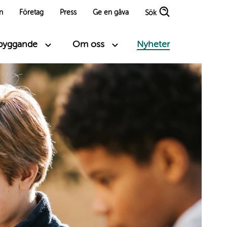
n
Företag
Press
Ge en gåva
Sök
ebyggande
Om oss
Nyheter
vel