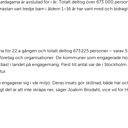
rdagarna är avslutad för i år. Totalt deltog över 673 000 person
ästan vart tredje barn i åldern 1–16 år har varit med och bidragit 
a för 22:a gången och totalt deltog 673 225 personer – varav 5
, företag och organisationer. De kommuner som engagerade högs
g bäst i landet på engagemang. Flest till antal var de i Stockholm.
tur.
n engagerar sig i vår miljö. Deras insats gör skillnad, både här 
gt det är att inte skräpa ner, säger Joakim Brodahl, vice vd för H