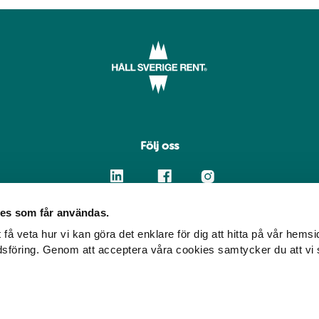
Följ oss
Facebook
Linkedin
Instagram
es som får användas.
 få veta hur vi kan göra det enklare för dig att hitta på vår hemsi
© Håll Sverige Rent
dsföring. Genom att acceptera våra cookies samtycker du att vi 
2026