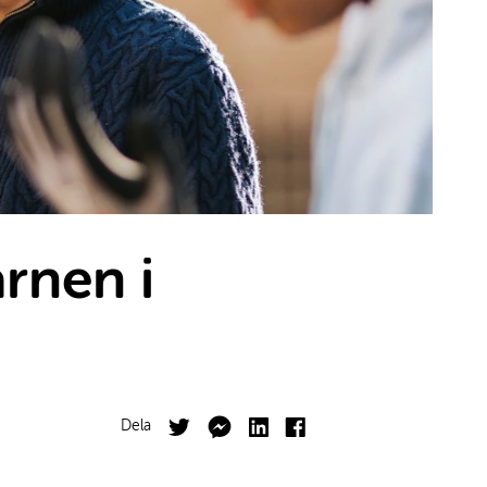
rnen i
Facebook
Twitter
Dela