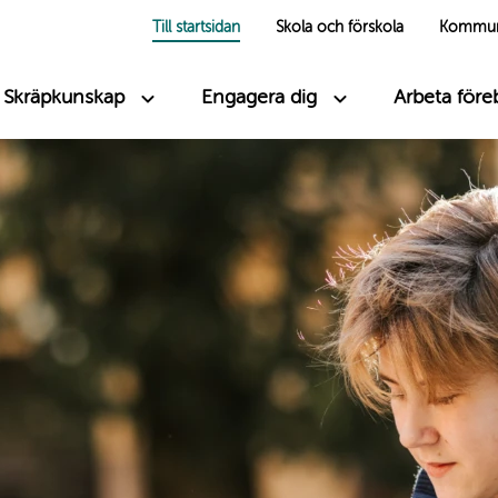
Till startsidan
Skola och förskola
Kommu
Huvudmeny first level
Skräpkunskap
Engagera dig
Arbeta för
Huvudmeny - second le