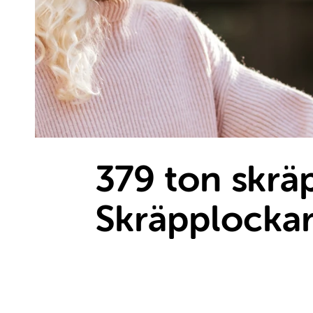
379 ton skräp
Skräpplocka