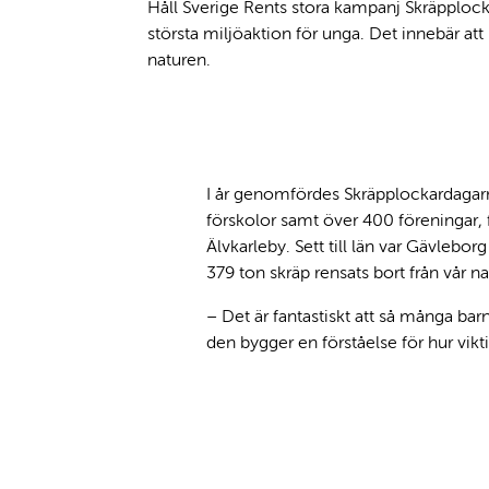
Body
Håll Sverige Rents stora kampanj Skräpplocka
största miljöaktion för unga. Det innebär att n
naturen.
Sections
I år genomfördes Skräpplockardagarn
förskolor samt över 400 föreningar
Älvkarleby. Sett till län var Gävlebor
379 ton skräp rensats bort från vår na
– Det är fantastiskt att så många bar
den bygger en förståelse för hur vikti