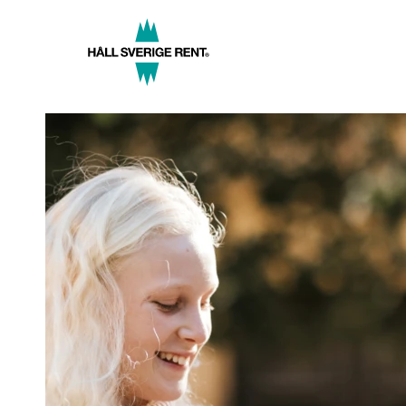
Hoppa
till
huvudinnehåll
Hero