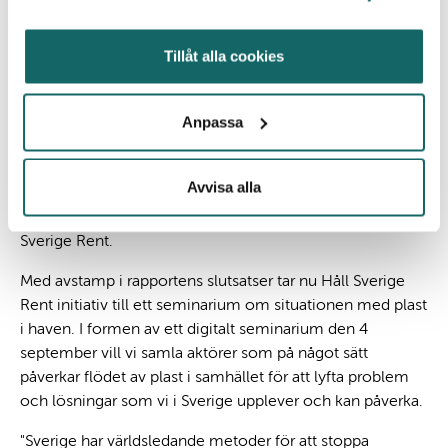
Rapporten pekar på att det finns en potential att minska
Tillåt alla cookies
plastflödet till haven med upp till 80 procent med dagens
tekniker, om alla åtgärder genomfördes så snart det går.
Anpassa
"Ett stort problem är att plastavfallet inte har något vidare
värde. Det är billigare att producera ny plast av fossila
råvaror än att ta hand om det vi redan har producerat. Det
Avvisa alla
är inte hållbart alls och det leder till en ökad
nedskräpning", säger Johanna Ragnartz, vd på Håll
Sverige Rent.
Med avstamp i rapportens slutsatser tar nu Håll Sverige
Rent initiativ till ett seminarium om situationen med plast
i haven. I formen av ett digitalt seminarium den 4
september vill vi samla aktörer som på något sätt
påverkar flödet av plast i samhället för att lyfta problem
och lösningar som vi i Sverige upplever och kan påverka.
"Sverige har världsledande metoder för att stoppa