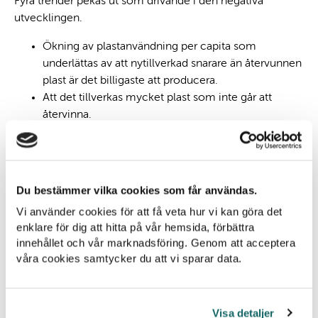
Fyra trender pekas ut som drivande i den negativa
utvecklingen.
Ökning av plastanvändning per capita som
underlättas av att nytillverkad snarare än återvunnen
plast är det billigaste att producera.
Att det tillverkas mycket plast som inte går att
återvinna.
Ökning av plastkonsumtion i länder där det saknas
ett fungerande återvinnings- eller avfallssystem.
Ökad befolkning globalt
Du bestämmer vilka cookies som får användas.
I rapporten slår man också fast att dagens åtgärder, som
Vi använder cookies för att få veta hur vi kan göra det
många sker på företagsnivå, nationell nivå eller till
enklare för dig att hitta på vår hemsida, förbättra
exempel genom direktiv i EU eller liknande samarbeten,
innehållet och vår marknadsföring. Genom att acceptera
är otillräckliga för att bromsa utvecklingen. Om alla
våra cookies samtycker du att vi sparar data.
initiativ implementeras till 2040 kan läckaget av plast bli
7 procent mindre än om inget görs. Men det betyder att
ökningen fortfarande blir cirka 147 procent till 2040. Så
Visa detaljer
mycket mer behöver göras.