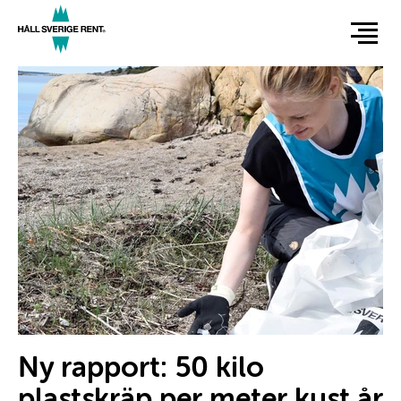
Hoppa
till
huvudinnehåll
Hero
Ny rapport: 50 kilo
plastskräp per meter kust år