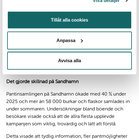
Visa detaljer
Sandhamn är en av Stockholms skärgårds mest
välbesökta öar, med många båtgäster, besökare och
Tillåt alla cookies
evenemang under sommaren. Efter att en
beteendestudie
som genomförts 2024 startade
pilotprojektet ”
I skärgården hjälps vi åt
” sommaren 2025.
Anpassa
Det var ett samarbete mellan Håll Sverige Rent, Coca-
Cola i Sverige, Returpack/Pantamera och Kungliga
Avvisa alla
Svenska Segel Sällskapet (KSSS) – och syftade till ökad
pantinsamling på ön.
Det gjorde skillnad på Sandhamn
Pantinsamlingen på Sandhamn ökade med 40 % under
2025 och mer än 58 000 burkar och flaskor samlades in
under sommaren. Undersökningar bland boende och
besökare visade också att de allra flesta upplevde
kampanjen som viktig, trovärdig och lätt att förstå.
Detta visade att tydlig information, fler pantmöjligheter