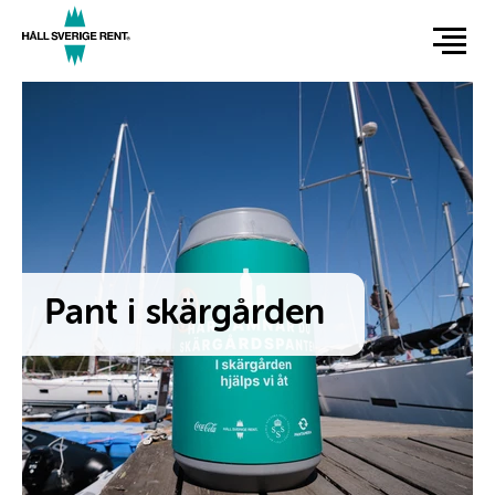
Hoppa
till
huvudinnehåll
Pant i skärgården