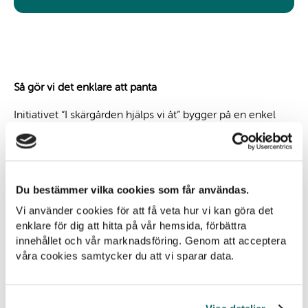
Så gör vi det enklare att panta
Initiativet “I skärgården hjälps vi åt” bygger på en enkel
idé: att små insatser kan göra stor skillnad när vi alla hjälps
åt. På flera öar utvecklas nu lösningar som gör det
enklare att samla in pant. Det handlar bland annat om fler
pantkärl, pantpåsar för båtgäster och besökare, tydligare
Du bestämmer vilka cookies som får användas.
information och smartare logistik för att kunna
Vi använder cookies för att få veta hur vi kan göra det
transportera panten.
enklare för dig att hitta på vår hemsida, förbättra
innehållet och vår marknadsföring. Genom att acceptera
Vi vet att de allra flesta vill göra rätt för miljön men att det
våra cookies samtycker du att vi sparar data.
kan kännas svårt när förutsättningar ser annorlunda ut än
hemma ­– därför vill vi göra det lätt att göra rätt.
Sandhamn blev pilotö