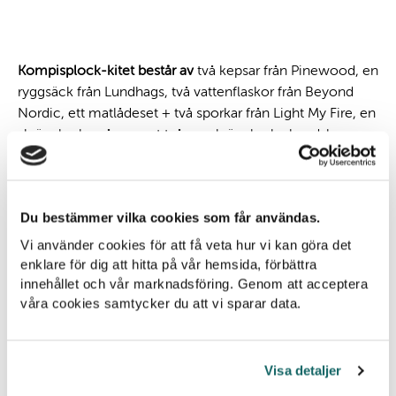
Kompisplock-kitet består av
två kepsar från Pinewood, en
ryggsäck från Lundhags, två vattenflaskor från Beyond
Nordic, ett matlådeset + två sporkar från Light My Fire, en
skräpplockarpåse samt två par skräpplockarhandskar.
Anmäl dig via formuläret nedan så kommer
tävlingsinformationen i bekräftelsemejlet! 🙌
Du bestämmer vilka cookies som får användas.
Vi använder cookies för att få veta hur vi kan göra det
enklare för dig att hitta på vår hemsida, förbättra
innehållet och vår marknadsföring. Genom att acceptera
Anmäl dig du också!
våra cookies samtycker du att vi sparar data.
Anmälan till eventet är stängd.
Visa detaljer