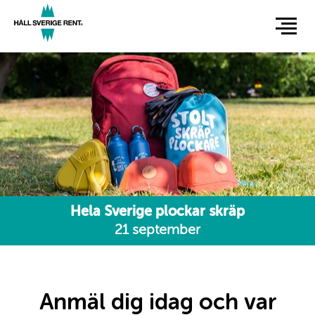
Hoppa
till
huvudinnehåll
Hela Sverige plockar skräp
21 september
Anmäl dig idag och var