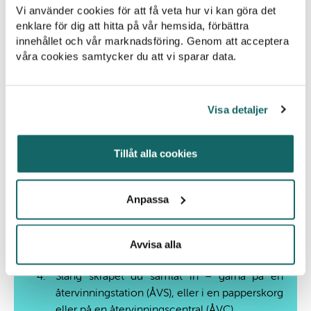
Vi använder cookies för att få veta hur vi kan göra det
enklare för dig att hitta på vår hemsida, förbättra
Ta med dig påse och handskar ut – använd
innehållet och vår marknadsföring. Genom att acceptera
gärna sådant du har hemma eller köp i vår
våra cookies samtycker du att vi sparar data.
webbshop
.
Hitta en skräpig plats – kanske en plats du ofta
Visa detaljer
vistas på som behöver lite extra kärlek
Tillåt alla cookies
Plocka det skräp du ser – men se upp för
exempelvis trasigt glas, farligt avfall eller
hundbajs (det är viktigt att skräpplockning
Anpassa
genomförs på ett säkert sätt och att barn
plockar skräp med en eller flera vuxna i
sällskap)
Avvisa alla
Släng skräpet du samlat in – gärna på en
återvinningstation (ÅVS), eller i en papperskorg
eller på en återvinningscentral (ÅVC)