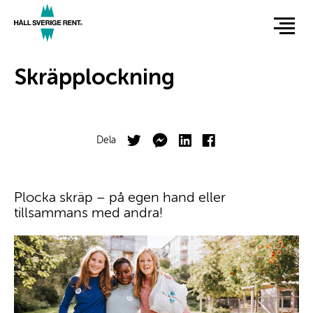
Hoppa
till
huvudinnehåll
Hero
Skräpplockning
Facebook
Twitter
Dela
Body
Plocka skräp – på egen hand eller
tillsammans med andra!