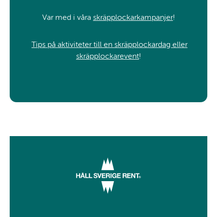
Var med i våra
skräpplockarkampanjer
!
Tips på aktiviteter till en skräpplockardag eller
skräpplockarevent
!