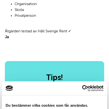
Organisation
Skola
Privatperson
Åtgärden testad av Håll Sverige Rent ✓
Ja
Sections
Tips!
Det är enkelt att plocka skräp. Och det bästa är att
du ser resultatet av din insats för miljön direkt. Allt
du behöver göra är att:
Du bestämmer vilka cookies som får användas.