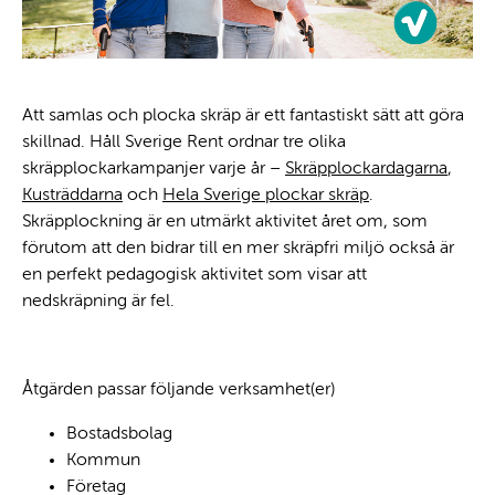
Att samlas och plocka skräp är ett fantastiskt sätt att göra
skillnad. Håll Sverige Rent ordnar tre olika
skräpplockarkampanjer varje år –
Skräpplockardagarna
,
Kusträddarna
och
Hela Sverige plockar skräp
.
Skräpplockning är en utmärkt aktivitet året om, som
förutom att den bidrar till en mer skräpfri miljö också är
en perfekt pedagogisk aktivitet som visar att
nedskräpning är fel.
Åtgärden passar följande verksamhet(er)
Bostadsbolag
Kommun
Företag