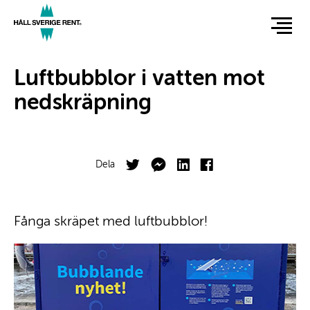
Hoppa
till
huvudinnehåll
Hero
Luftbubblor i vatten mot
nedskräpning
Facebook
Twitter
Dela
Body
Fånga skräpet med luftbubblor!