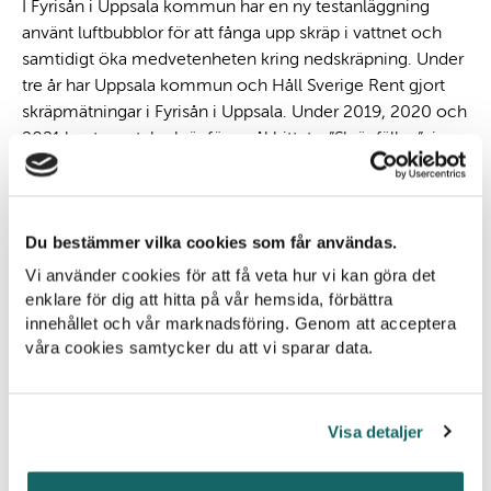
I Fyrisån i Uppsala kommun har en ny testanläggning
använt luftbubblor för att fånga upp skräp i vattnet och
samtidigt öka medvetenheten kring nedskräpning. Under
tre år har Uppsala kommun och Håll Sverige Rent gjort
skräpmätningar i Fyrisån i Uppsala. Under 2019, 2020 och
2021 har tusentals skräpföremål hittats. ”Skräpfällan”, i
form av luftbubblor under vattnet, testades under ett antal
månader 2021 och förhoppningen med ”bubbelbarriären”
är att fler upptäcker vad som händer i ån och reflekterar
Du bestämmer vilka cookies som får användas.
över skräpets vandring och dess konsekvenser.
Vi använder cookies för att få veta hur vi kan göra det
Läs mer om
skräpmätningarna i Fyrisån här
.
enklare för dig att hitta på vår hemsida, förbättra
innehållet och vår marknadsföring. Genom att acceptera
våra cookies samtycker du att vi sparar data.
Nederländerna
År 2019 lanserades Bubble Barrier i Amsterdam för att
Visa detaljer
bekämpa plastföroreningar i kanalerna och förhindra
utflöde i Nordsjön. Genom att pumpa luft genom